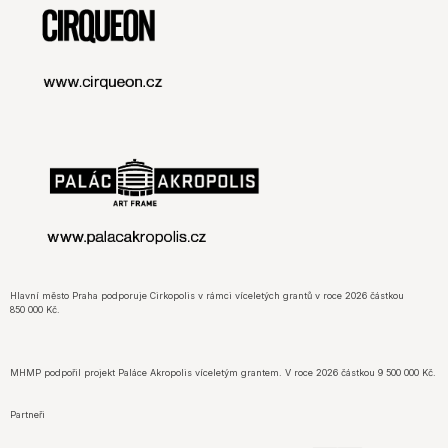
Hlavní město Praha podporuje Cirkopolis v rámci víceletých grantů v roce 2026 částkou
850 000 Kč.
MHMP podpořil projekt Paláce Akropolis víceletým grantem. V roce 2026 částkou 9 500 000 Kč.
Partneři