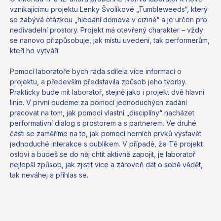
vznikajícímu projektu Lenky Švolíkové „Tumbleweeds“, který
se zabývá otázkou „hledání domova v cizině“ a je určen pro
nedivadelní prostory. Projekt má otevřený charakter – vždy
se nanovo přizpůsobuje, jak místu uvedení, tak performerům,
kteří ho vytváří.
Pomocí laboratoře bych ráda sdílela více informací o
projektu, a především představila způsob jeho tvorby.
Prakticky bude mít laboratoř, stejně jako i projekt dvě hlavní
linie. V první budeme za pomocí jednoduchých zadání
pracovat na tom, jak pomocí vlastní „disciplíny“ nacházet
performativní dialog s prostorem a s partnerem. Ve druhé
části se zaměříme na to, jak pomocí herních prvků vystavět
jednoduché interakce s publikem. V případě, že Tě projekt
osloví a budeš se do něj chtít aktivně zapojit, je laboratoř
nejlepší způsob, jak zjistit více a zároveň dát o sobě vědět,
tak neváhej a přihlas se.