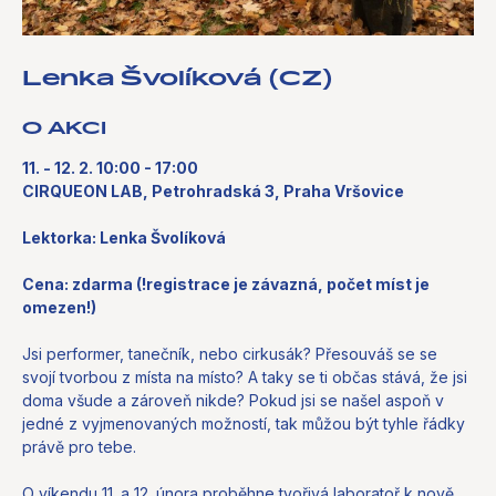
Lenka Švolíková (CZ)
O AKCI
11. - 12. 2. 10:00 - 17:00
CIRQUEON LAB, Petrohradská 3, Praha Vršovice
Lektorka: Lenka Švolíková
Cena: zdarma (!registrace je závazná, počet míst je
omezen!)
Jsi performer, tanečník, nebo cirkusák? Přesouváš se se
svojí tvorbou z místa na místo? A taky se ti občas stává, že jsi
doma všude a zároveň nikde? Pokud jsi se našel aspoň v
jedné z vyjmenovaných možností, tak můžou být tyhle řádky
právě pro tebe.
O víkendu 11. a 12. února proběhne tvořivá laboratoř k nově