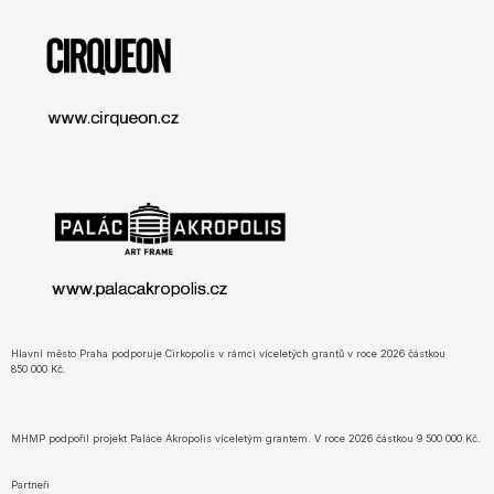
Hlavní město Praha podporuje Cirkopolis v rámci víceletých grantů v roce 2026 částkou
850 000 Kč.
MHMP podpořil projekt Paláce Akropolis víceletým grantem. V roce 2026 částkou 9 500 000 Kč.
Partneři