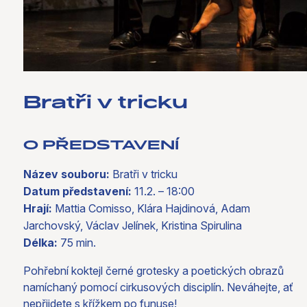
Bratři v tricku
O PŘEDSTAVENÍ
Název souboru:
Bratři v tricku
Datum představení:
11.2. – 18:00
Hrají:
Mattia Comisso, Klára Hajdinová, Adam
Jarchovský, Václav Jelínek, Kristina Spirulina
Délka:
75 min.
Pohřební koktejl černé grotesky a poetických obrazů
namíchaný pomocí cirkusových disciplín. Neváhejte, ať
nepřijdete s křížkem po funuse!