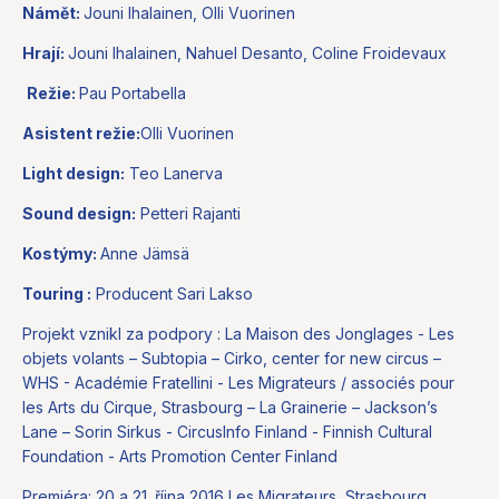
Námět:
Jouni Ihalainen, Olli Vuorinen
Hrají:
Jouni Ihalainen, Nahuel Desanto, Coline Froidevaux
Režie:
Pau Portabella
Asistent režie:
Olli Vuorinen
Light design:
Teo Lanerva
Sound design:
Petteri Rajanti
Kostýmy:
Anne Jämsä
Touring :
Producent Sari Lakso
Projekt vznikl za podpory : La Maison des Jonglages - Les
objets volants – Subtopia – Cirko, center for new circus –
WHS - Académie Fratellini - Les Migrateurs / associés pour
les Arts du Cirque, Strasbourg – La Grainerie – Jackson’s
Lane – Sorin Sirkus - CircusInfo Finland - Finnish Cultural
Foundation - Arts Promotion Center Finland
Premiéra: 20 a 21. října 2016 Les Migrateurs, Strasbourg