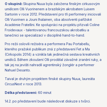
O skupině:
Skupina Nuua byla založena finským cirkusovým
umělcem Olli Vuorinenem a brazilským akrobatem Luisem
Sartorim v roce 2012. Představení pro tři performery iniciovali
Olli Vuorinen a Jouni Ihalainen, oba absolventi pařížské
Académie Fratellini. Ke spolupráci na projektu přizvali Coline
Froidevaux - talentovanou francouzskou akrobatku a
tanečnici se specializací v disciplíně hand-to-hand.
Pro režii oslovili režiséra a performera Pau Portabellu,
kterého pražské publikum zná z představení Fet a Ma
(Cirkopolis 2014) a vznikla tak jedinečná sestava kreativních
umělců. Během zkoušení Olli prodělal závažné zranění ruky, a
tak jej na jevišti nahradil agrentinský žonglér a performer
Nahuel Desanto.
Taival je druhým projektem finské skupiny Nuua, laureáta
CircusNext v roce 2013.
Délka představení:
60 minut
14.2. po představení bude následovat diskuze s tvůrci.