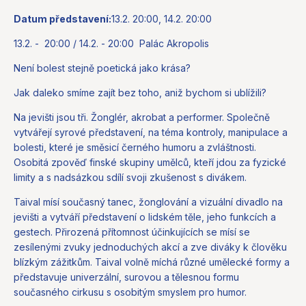
Datum představení:
13.2. 20:00, 14.2. 20:00
13.2. - 20:00 / 14.2. - 20:00 Palác Akropolis
Není bolest stejně poetická jako krása?
Jak daleko smíme zajít bez toho, aniž bychom si ublížili?
Na jevišti jsou tři. Žonglér, akrobat a performer. Společně
vytvářejí syrové představení, na téma kontroly, manipulace a
bolesti, které je směsicí černého humoru a zvláštnosti.
Osobitá zpověď finské skupiny umělců, kteří jdou za fyzické
limity a s nadsázkou sdílí svoji zkušenost s divákem.
Taival mísí současný tanec, žonglování a vizuální divadlo na
jevišti a vytváří představení o lidském těle, jeho funkcích a
gestech. Přirozená přítomnost účinkujících se mísí se
zesílenými zvuky jednoduchých akcí a zve diváky k člověku
blízkým zážitkům. Taival volně míchá různé umělecké formy a
představuje univerzální, surovou a tělesnou formu
současného cirkusu s osobitým smyslem pro humor.